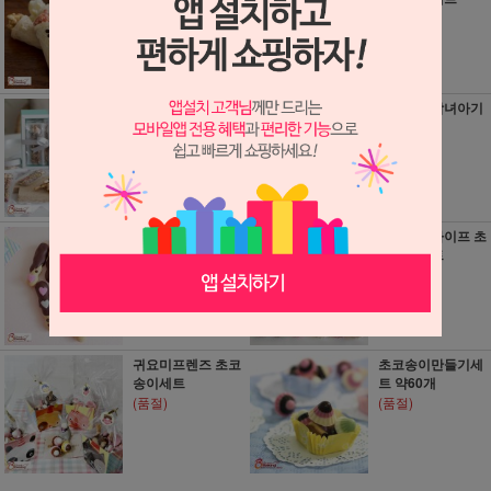
세트)
(품절)
(품절)
딜리셔스크런치 민
천사따봉남녀아기
트상자세트
자기세트
(품절)
(품절)
얼굴모양 꼬마과자
커플스트라이프 초
세트
코송이세트
(품절)
(품절)
귀요미프렌즈 초코
초코송이만들기세
송이세트
트 약60개
(품절)
(품절)