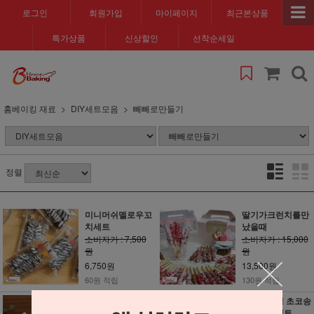
로그인
회원가입
마이페이지
최근본상품
특가상품
신상할인
선착순세일
홈베이킹 재료
DIY세트모음
빼빼로만들기
정렬
미니머쉬멜로우꼬
딸기가크런치를만
치세트
났을때
소비자가 : 7,500
소비자가 : 15,000
원
원
6,750원
13,500원
60원 적립
130원 적립
미니꼬깔콘초콜릿
맛있는표정 초코송
세트(미니콘과자
이나누미세트