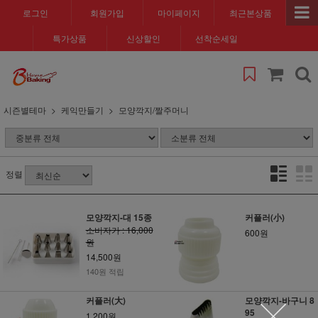
로그인
회원가입
마이페이지
최근본상품
특가상품
신상할인
선착순세일
시즌별테마
케익만들기
모양깍지/짤주머니
정렬
모양깍지-대 15종
커플러(小)
소비자가 : 16,000
600원
원
14,500원
140원 적립
커플러(大)
모양깍지-바구니 8
95
1,200원