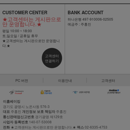
CUSTOMER CENTER
BANK ACCOUNT
★고객센터는 게시판으로
하나은행 497-910006-02505
만 운영합니다.★
예금주 : 주홍진
평일 10:00 ~ 18:00
토,일요일 / 공휴일 휴무
★고객센터는 게시판으로만 운영합니
다.★
고객센터
연결하기
PC 버전
이용안내
고객센터
이홈베이킹
경기도 광명시 노온사동 576-3
대표
주홍진
개인정보 보호 책임자
주홍진
통신판매업신고번호
경기광명 제129호
사업자 등록번호
140-07-53008
전화
★고객센터는 게시판으로만 운영합니다.★
팩스
02-6335-4753