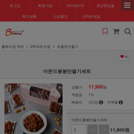
로그인
회원가입
마이페이지
최근본상품
특가상품
신상할인
선착순세일
홈베이킹 재료
DIY세트모음
초콜릿만들기
6
아몬드봉봉만들기세트
11,900
상품가
원
적립금
1%
배송비
(조건)
지역별
아몬드봉봉만들기세트
11,900
원
+1
-1