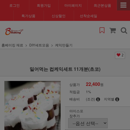
로그인
회원가입
마이페이지
최근본상품
특가상품
신상할인
선착순세일
홈베이킹 재료
DIY세트모음
케익만들기
2
밀어먹는 컵케익세트 11개분(초코)
22,400
상품가
원
적립금
1%
배송비
(조건)
지역별
아이스포
장추가