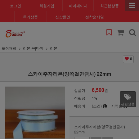
로그인
회원가입
마이페이지
최근본상품
특가상품
신상할인
선착순세일
포장재료
리본|끈|타이
리본
0
스카이주자리본(양쪽겉면금사) 22mm
6,500
상품가
원
적립금
1%
관련상품
배송비
(조건)
지역별
스카이주자리본(양쪽겉면금사)
22mm