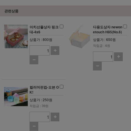
관련상품
아치선물상자 핑크
다용도상자 newon
대-4x6
etouch H85(No.6)
상품가 : 800원
상품가 : 650원
적립금 : 6원
컬러머핀컵-오븐 O
K!
상품가 : 250원
적립금 : 39원