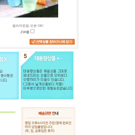
컬러머핀컵-오븐 OK!
250
원