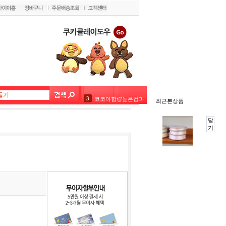
3
코코아함량높은컴파운드초콜릿 1kg(20%)
최근본상품
4
초코펜(데코펜) 화이트 20g
닫
기
5
벨코라도 다크(론도5kg) 대용량
6
미니붕어빵9구 실리콘몰드 핑크 블루 색상랜덤1개
7
[대용량] 네덜란드 코코아파우더1kg
8
정사각팬 - 2호
9
깔리바우트 밀크커버춰400g
10
투명창상자정사각18cm(원터치)