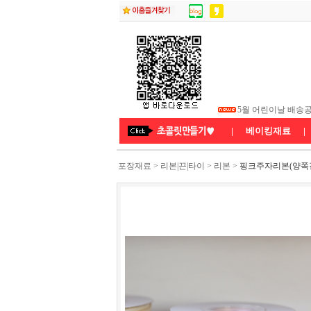
5월 부처님 오신 날
5월 어린이날 배송
★26년5월연휴 배
|
베이킹재료
|
포장재료
>
리본|끈|타이
>
리본
>
핑크주자리본(양쪽겉