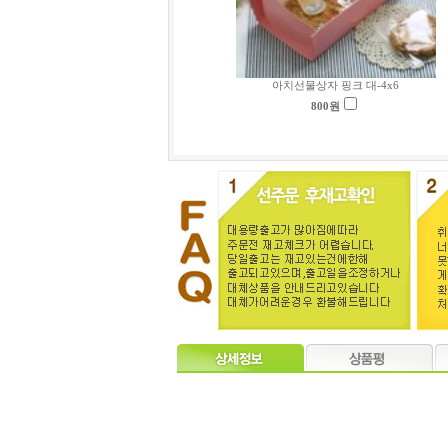
아치선물상자 핑크 대-4x6
800
원