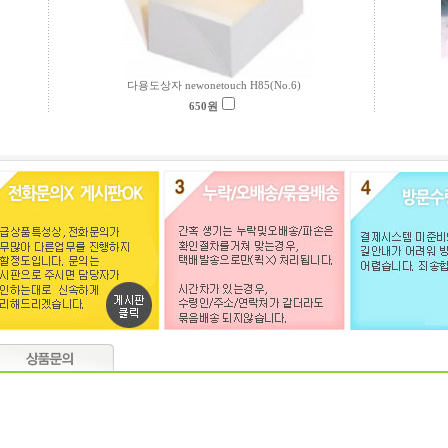
다용도상자 newonetouch H85(No.6)
650
원