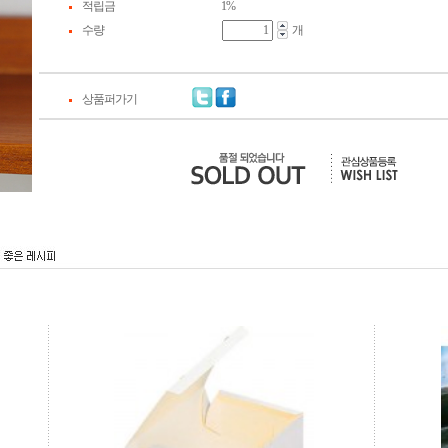
적립금
1%
수량
개
상품퍼가기