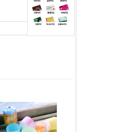
1
녹차맛코팅초콜릿 100g 1kg 택1
2
[대용량] 식빵봉투 영문 38cm 200장