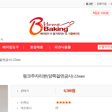
 배송공지
공지
송공지★
베이킹도구
|
포장재료
|
피크닉용품
면금사) 22mm
핑크주자리본(양쪽겉면금사) 22mm
6,500
원
판매가
만족도
.
제조회사
SP