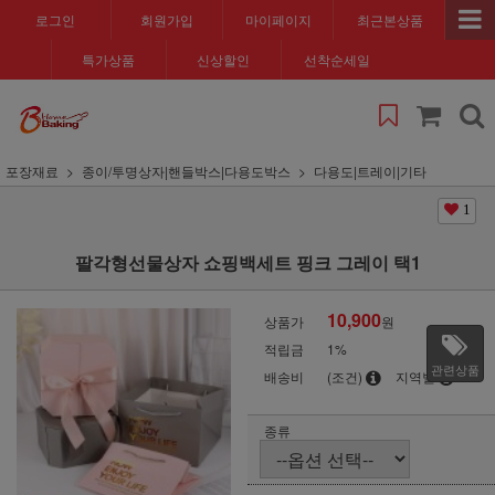
로그인
회원가입
마이페이지
최근본상품
특가상품
신상할인
선착순세일
포장재료
종이/투명상자|핸들박스|다용도박스
다용도|트레이|기타
1
팔각형선물상자 쇼핑백세트 핑크 그레이 택1
10,900
상품가
원
적립금
1%
관련상품
배송비
(조건)
지역별
종류