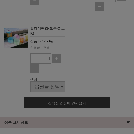
컬러머핀컵-오븐 O
K!
상품가 : 250원
적립금 : 39원
색상
선택상품 장바구니 담기
상품 고시 정보