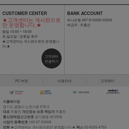
CUSTOMER CENTER
BANK ACCOUNT
★고객센터는 게시판으로
하나은행 497-910006-02505
만 운영합니다.★
예금주 : 주홍진
평일 10:00 ~ 18:00
토,일요일 / 공휴일 휴무
★고객센터는 게시판으로만 운영합니
다.★
고객센터
연결하기
PC 버전
이용안내
고객센터
이홈베이킹
경기도 광명시 노온사동 576-3
대표
주홍진
개인정보 보호 책임자
주홍진
통신판매업신고번호
경기광명 제129호
사업자 등록번호
140-07-53008
전화
★고객센터는 게시판으로만 운영합니다.★
팩스
02-6335-4753