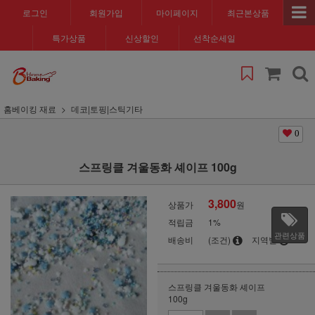
로그인
회원가입
마이페이지
최근본상품
특가상품
신상할인
선착순세일
홈베이킹 재료
데코|토핑|스틱기타
0
스프링클 겨울동화 셰이프 100g
3,800
상품가
원
적립금
1%
관련상품
배송비
(조건)
지역별
스프링클 겨울동화 셰이프
100g