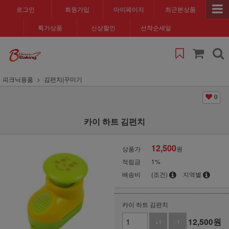
로그인
회원가입
마이페이지
최근본상품
특가상품
신상할인
선착순세일
피크닉용품
김펀치|꾸미기
0
카이 하트 김펀치
12,500
상품가
원
적립금
1%
배송비
(조건)
지역별
카이 하트 김펀치
12,500
원
+1
-1