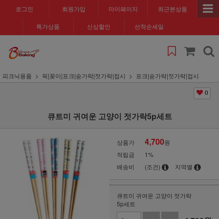
로그인
회원가입
마이페이지
최근본상품
특가상품
신상할인
선착순세일
피크닉용품
픽|꽂이|포크|숟가락|젓가락|접시
포크|숟가락|젓가락|접시
0
큐트미 귀여운 고양이 젓가락5p세트
4,700
상품가
원
적립금
1%
배송비
(조건)
지역별
큐트미 귀여운 고양이 젓가락
5p세트