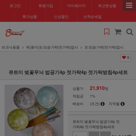
로그인
회원가입
마이페이지
최근본상품
특가상품
신상할인
선착순세일
피크닉용품
픽|꽂이|포크|숟가락|젓가락|접시
포크|숟가락|젓가락|접시
0
큐트미 벚꽃무늬 밥공기4p 젓가락4p 젓가락받침4p세트
21,910
상품가
원
적립금
1%
배송비
(조건)
지역별
큐트미 벚꽃무늬 밥공기4p 젓
가락4p 젓가락받침4p세트