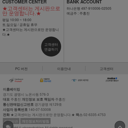
CUSTOMER CENTER
BANK ACCOUNT
★고객센터는 게시판으로
하나은행 497-910006-02505
만 운영합니다.★
예금주 : 주홍진
평일 10:00 ~ 18:00
토,일요일 / 공휴일 휴무
★고객센터는 게시판으로만 운영합니
다.★
고객센터
연결하기
PC 버전
이용안내
고객센터
이홈베이킹
경기도 광명시 노온사동 576-3
대표
주홍진
개인정보 보호 책임자
주홍진
통신판매업신고번호
경기광명 제129호
사업자 등록번호
140-07-53008
전화
★고객센터는 게시판으로만 운영합니다.★
팩스
02-6335-4753
이용약관
개인정보처리방침
Copyright © ehomebaking All rights reserved.