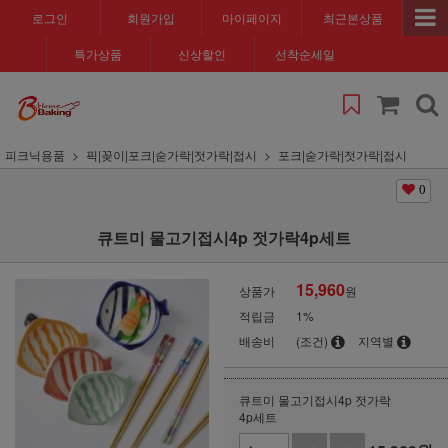
로그인
회원가입
마이페이지
최근본상품
특가상품
신상할인
선착순세일
피크닉용품
픽|꽂이|포크|숟가락|젓가락|접시
포크|숟가락|젓가락|접시
0
큐트미 물고기접시4p 젓가락4p세트
15,960
상품가
원
적립금
1%
배송비
(조건)
지역별
큐트미 물고기접시4p 젓가락
4p세트