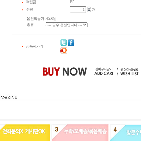
적립금
1%
수량
개
옵션적용가
:
4,500
원
종류
:
상품퍼가기