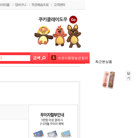
3
코코아함량높은컴파운드초콜릿 1kg(20%)
최근본상품
4
벨코라도 다크(론도5kg) 대용량
닫
기
5
초코펜(데코펜) 화이트 20g
6
미니붕어빵9구 실리콘몰드 핑크 블루 색상랜덤1개
7
투명창상자정사각18cm(원터치)
8
정사각팬 - 2호
9
[대용량] 네덜란드 코코아파우더1kg
10
초코펜(데코펜) 그린 20g