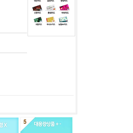
1
[대용량] 식빵봉투 영문 38cm 200장
2
녹차맛코팅초콜릿 100g 1kg 택1