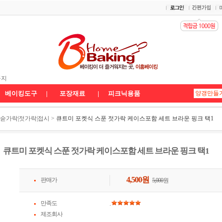
 배송공지
공지
송공지★
베이킹도구
|
포장재료
|
피크닉용품
|숟가락|젓가락|접시
>
큐트미 포켓식 스푼 젓가락 케이스포함 세트 브라운 핑크 택1
큐트미 포켓식 스푼 젓가락 케이스포함 세트 브라운 핑크 택1
4,500
원
판매가
5,000
원
만족도
.
제조회사