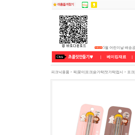
5월 부처님 오신 날
5월 어린이날 배송
★26년5월연휴 배
|
베이킹재료
|
피크닉용품
>
픽|꽂이|포크|숟가락|젓가락|접시
>
포크