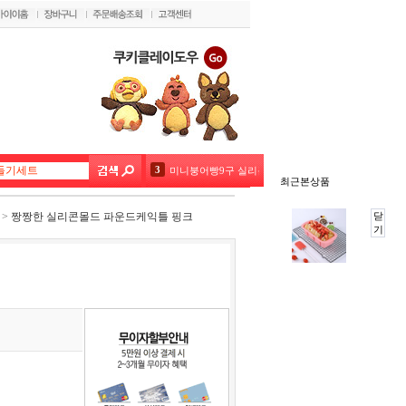
3
미니붕어빵9구 실리콘몰드 핑크 블루 색상랜덤1개
최근본상품
4
버터랜드 4.5kg
>
짱짱한 실리콘몰드 파운드케익틀 핑크
닫
기
5
우리밀#5%우리쌀 쿠키클레이도우
6
딸기쿠키크런치1kg
7
포도쿠키크런치 1kg
8
크기조절사각무스링 15~28cm 높이5
9
크기조절높은원형무스링16~30cm 높이8.5
10
크기조절사각무스링 9~15cm 높이5