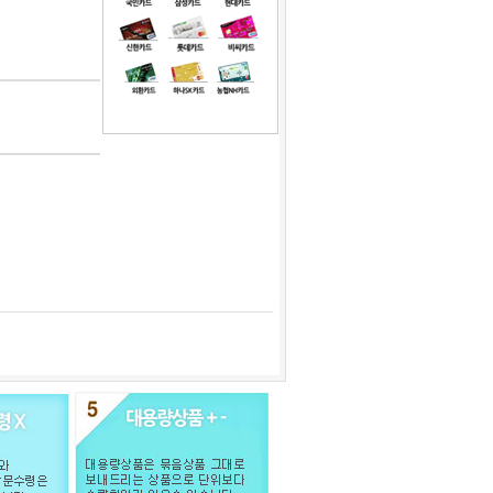
1
자연분해 생분해 PE비닐봉투 - 중 100장
2
차칸쿡-실리콘몰드 미니도넛40구 랜덤1개