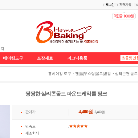
 배송공지
공지
송공지★
베이킹도구
|
포장재료
|
피크닉용품
홈베이킹 도구
>
팬|틀|무스링|몰드|받침
>
실리콘팬|몰드
짱짱한 실리콘몰드 파운드케익틀 핑크
4,400
원
판매가
5,400
원
만족도
.
제조회사