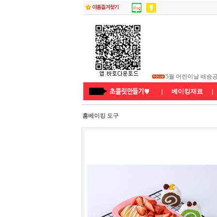
5월 부처님 오신 날
5월 어린이날 배송
★26년8월연휴 배
|
베이킹재료
|
홈베이킹 도구