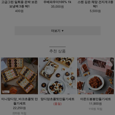
고급그린 일회용 은박 보온
우베파우더100% 1k
스텐 깊은 채망 건지개 2종
보냉백 3종 택1
택1
35,000원
400원
5,500원
더보기 ▼
추천 상품
미니망디앙_바크초콜릿 만
망디앙초콜릿만들기세트
아몬드봉봉만들기세트
들기세트
(품절)
11,900원
22,250원
110원 적립
220원 적립