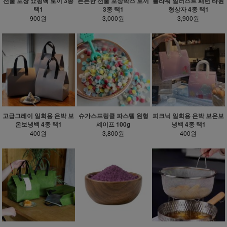
선물 포장 쇼핑백 토끼 3종
튼튼한 선물 포장박스 토끼
플라워 일러스트 패턴 타원
택1
3종 택1
형상자 4종 택1
900원
3,000원
3,900원
고급그레이 일회용 은박 보
슈가스프링클 파스텔 원형
피크닉 일회용 은박 보온보
온보냉백 4종 택1
셰이프 100g
냉백 4종 택1
400원
3,800원
400원