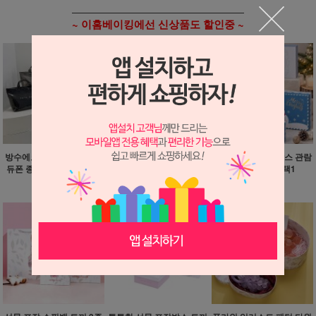
~ 이홈베이킹에선 신상품도 할인중 ~
방수에코백 데일리 도트백
크리스마스 종이쇼핑백 화
튼튼한 선물 포장박스 관람
듀폰 종이 젤리백 5종 택1
이트 3종 택1
차 눈사람 6종 택1
11,000원
900원
3,500원