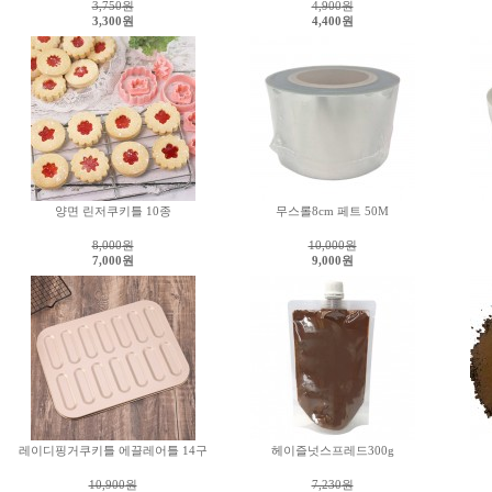
3,750
원
4,900
원
3,300원
4,400원
양면 린저쿠키틀 10종
무스롤8cm 페트 50M
8,000
원
10,000
원
7,000원
9,000원
레이디핑거쿠키틀 에끌레어틀 14구
헤이즐넛스프레드300g
10,900
원
7,230
원