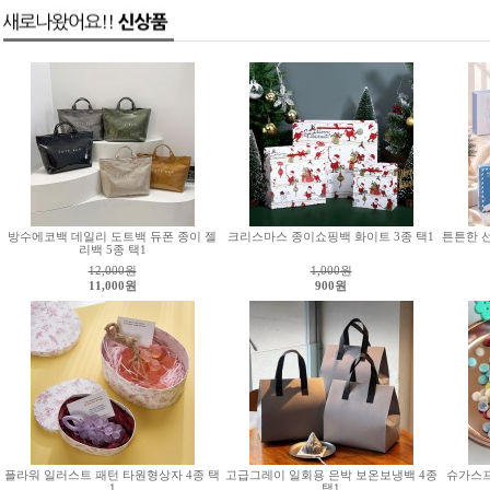
방수에코백 데일리 도트백 듀폰 종이 젤
크리스마스 종이쇼핑백 화이트 3종 택1
튼튼한 
리백 5종 택1
12,000
원
1,000
원
11,000원
900원
플라워 일러스트 패턴 타원형상자 4종 택
고급그레이 일회용 은박 보온보냉백 4종
슈가스프
1
택1