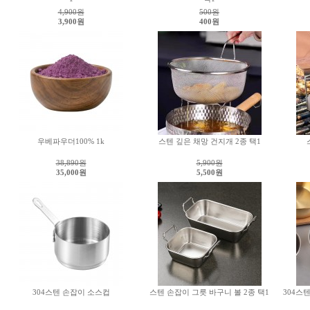
4,900
원
500
원
3,900원
400원
우베파우더100% 1k
스텐 깊은 채망 건지개 2종 택1
38,890
원
5,900
원
35,000원
5,500원
304스텐 손잡이 소스컵
스텐 손잡이 그릇 바구니 볼 2종 택1
304스