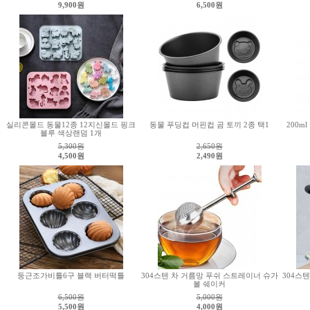
9,900원
6,500원
실리콘몰드 동물12종 12지신몰드 핑크
동물 푸딩컵 머핀컵 곰 토끼 2종 택1
200m
블루 색상랜덤 1개
5,300
원
2,650
원
4,500원
2,490원
둥근조가비틀6구 블랙 버터떡틀
304스텐 차 거름망 푸쉬 스트레이너 슈가
304스
볼 쉐이커
6,500
원
5,000
원
5,500원
4,000원