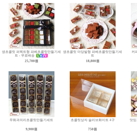
생초콜릿 퍼펙트형 파베초콜릿만들기세
생초콜릿 마당발형 파베초콜릿만들기세
커
트 - 무료배송
트
25,700원
18,800원
무화과의리초콜릿만들기세트
초콜릿상자 슬리브화이트 4구
맛있
9,900원
750원