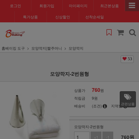
로그인
회원가입
마이페이지
최근본상품
특가상품
신상할인
선착순세일
홈베이킹 도구
모양깍지|짤주머니
모양깍지
53
모양깍지-2번원형
760
상품가
원
적립금
9원
관련상품
배송비
(조건)
지역별
모양깍지-2번원형
760
원
+1
-1