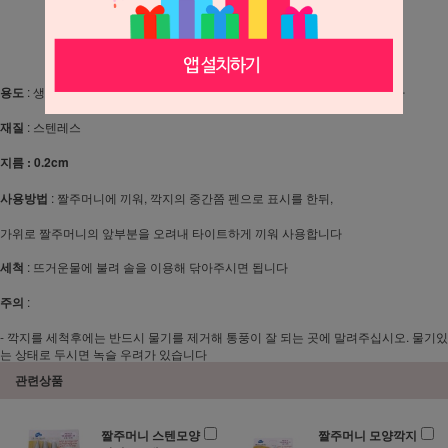
상세 정보를 확대해 보실 수 있습니다.
용도
: 생크림, 초코렛으로
글씨나 그림
짜거나 데코레이션을 할때 사용합니다
재질
: 스텐레스
지름 : 0.2cm
사용방법
: 짤주머니에 끼워, 깍지의 중간쯤 펜으로 표시를 한뒤,
가위로 짤주머니의 앞부분을 오려내 타이트하게 끼워 사용합니다
세척
: 뜨거운물에 불려 솔을 이용해 닦아주시면 됩니다
주의
:
- 깍지를 세척후에는 반드시 물기를 제거해 통풍이 잘 되는 곳에 말려주십시오. 물기있
는 상태로 두시면 녹슬 우려가 있습니다
관련상품
짤주머니 스텐모양
짤주머니 모양깍지