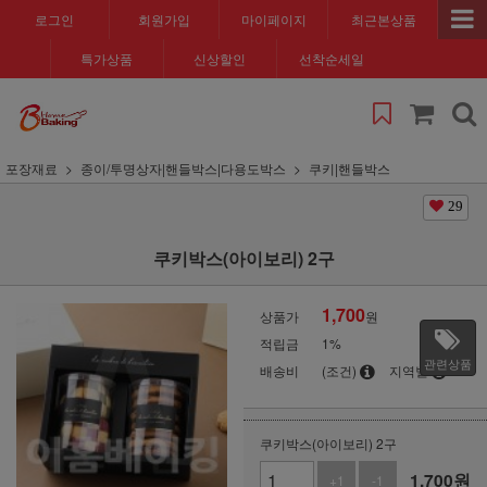
로그인
회원가입
마이페이지
최근본상품
특가상품
신상할인
선착순세일
포장재료
종이/투명상자|핸들박스|다용도박스
쿠키|핸들박스
29
쿠키박스(아이보리) 2구
1,700
상품가
원
적립금
1%
관련상품
배송비
(조건)
지역별
쿠키박스(아이보리) 2구
1,700
원
+1
-1