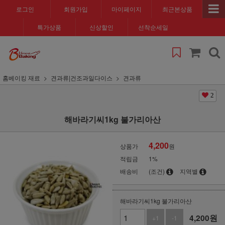
로그인
회원가입
마이페이지
최근본상품
특가상품
신상할인
선착순세일
홈베이킹 재료
견과류|건조과일다이스
견과류
2
해바라기씨1kg 불가리아산
4,200
상품가
원
적립금
1%
배송비
(조건)
지역별
해바라기씨1kg 불가리아산
4,200
원
+1
-1