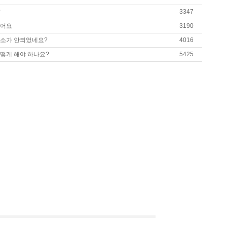
10
-
?
3347
있어요
3190
1
미니붕어빵9구 실리콘몰드 핑크 블루 색상랜덤1개
 취소가 안되었네요?
4016
2
삼각스페치(피자케익뜨개)
어떻게 해야 하나요?
5425