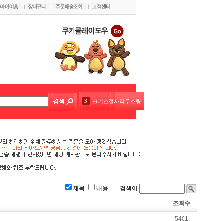
3
크기조절사각무스링 15~28cm 높이5
4
크기조절사각무스링 9~15cm 높이5
5
크기조절높은원형무스링16~30cm 높이8.5
6
나무손잡이빵칼 30cm
7
전문가용고급알루미늄케이크돌림판세트5종
제목
내용 검색어
8
케익만들기도구7종세트(스페츌러4종+카드3종)
조회수
9
-
5401