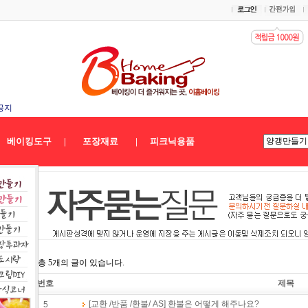
날 배송공지
공지
송공지★
베이킹도구
|
포장재료
|
피크닉용품
*
총
5
개의 글이 있습니다.
번호
제목
[교환 /반품 /환불/ AS] 환불은 어떻게 해주나요?
5