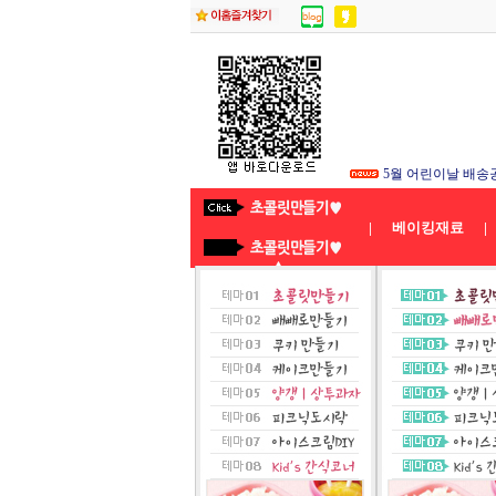
5월 부처님 오신 
5월 어린이날 배송
★26년8월연휴 배
|
베이킹재료
|