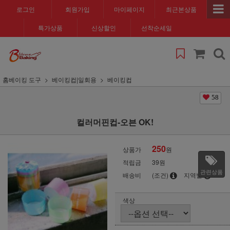
로그인
회원가입
마이페이지
최근본상품
특가상품
신상할인
선착순세일
홈베이킹 도구
베이킹컵|일회용
베이킹컵
58
컬러머핀컵-오븐 OK!
250
상품가
원
적립금
39원
관련상품
배송비
(조건)
지역별
색상