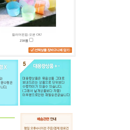
컬러머핀컵-오븐 OK!
250
원