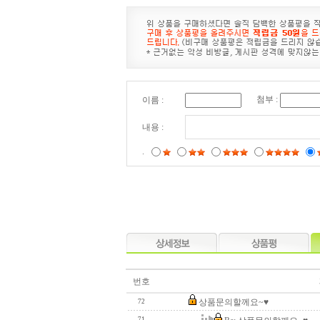
첨부 :
이름 :
내용 :
.
번호
상품문의할께요~♥
72
71