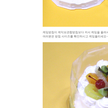
케잌받침이 케익보관함받침보다 커서 케잌을 올려서 
여러분은 받침 사이즈를 확인하시고 케잌올리세요~