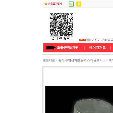
5월 부처님 오신 날
5월 어린이날 배송
★26년5월연휴 배
|
베이킹재료
|
포장재료
>
종이/투명상자|핸들박스|다용도박스
>
케