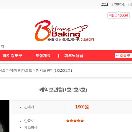
 배송공지
공지
송공지★
베이킹도구
|
포장재료
|
피크닉용품
이크|파이|머핀|타르트
>
케익보관함(1호2호3호)
케익보관함(1호2호3호)
1,900
원
판매가
만족도
.
제조회사