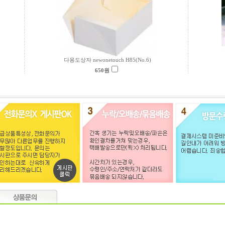
다용도상자 newonetouch H85(No.6)
650
원