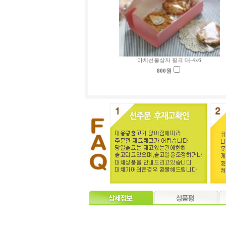
아치선물상자 핑크 대-4x6
800
원