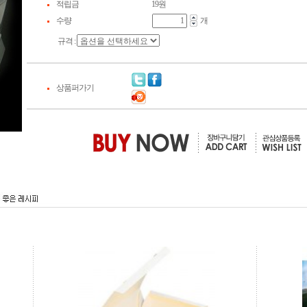
적립금
19원
수량
개
규격 :
상품퍼가기