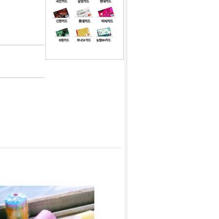
1
[대용량] 식빵봉투 영문 38cm 200장
2
녹차맛코팅초콜릿 100g 1kg 택1