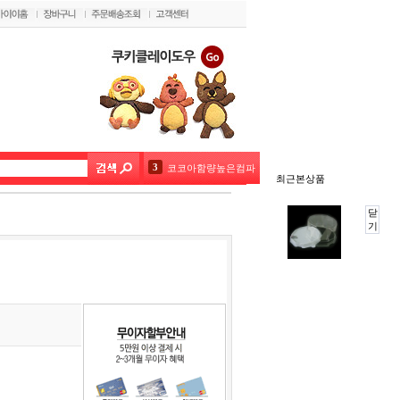
3
코코아함량높은컴파운드초콜릿 1kg(20%)
최근본상품
4
벨코라도 다크(론도5kg) 대용량
닫
기
5
초코펜(데코펜) 화이트 20g
6
미니붕어빵9구 실리콘몰드 핑크 블루 색상랜덤1개
7
투명창상자정사각18cm(원터치)
8
정사각팬 - 2호
9
[대용량] 네덜란드 코코아파우더1kg
10
초코펜(데코펜) 그린 20g