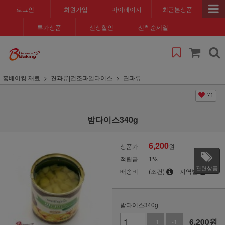
로그인
회원가입
마이페이지
최근본상품
특가상품
신상할인
선착순세일
홈베이킹 재료
견과류|건조과일다이스
견과류
71
밤다이스340g
6,200
상품가
원
적립금
1%
관련상품
배송비
(조건)
지역별
밤다이스340g
6,200
원
+1
-1