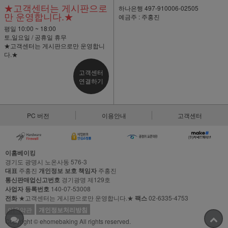
★고객센터는 게시판으로
하나은행 497-910006-02505
만 운영합니다.★
예금주 : 주홍진
평일 10:00 ~ 18:00
토,일요일 / 공휴일 휴무
★고객센터는 게시판으로만 운영합니
다.★
고객센터
연결하기
PC 버전
이용안내
고객센터
이홈베이킹
경기도 광명시 노온사동 576-3
대표
주홍진
개인정보 보호 책임자
주홍진
통신판매업신고번호
경기광명 제129호
사업자 등록번호
140-07-53008
전화
★고객센터는 게시판으로만 운영합니다.★
팩스
02-6335-4753
이용약관
개인정보처리방침
Copyright © ehomebaking All rights reserved.