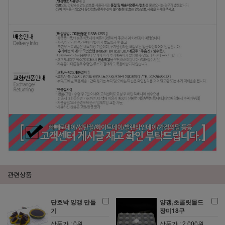
관련상품
단호박 양갱 만들
양갱,초콜릿몰드
기
장미18구
상품가 : 0원
상품가 : 2,000원