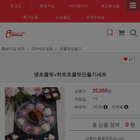
로그인
회원가입
마이페이지
최근본상품
특가상품
신상할인
선착순세일
홈베이킹 재료
DIY세트모음
초콜릿만들기
17
생초콜릿+하트초콜릿만들기세트
25,050
상품가
원
적립금
1%
배송비
(조건)
지역별
0
원
총 상품 금액
상품이 품절되었습니다.