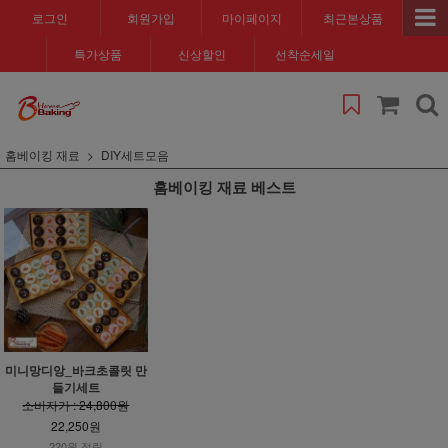
로그인
회원가입
마이페이지
최근본상품
특가상품
신상할인
선착순세일
홈베이킹 재료
DIY세트모음
홈베이킹 재료 베스트
미니망디앙_바크초콜릿 만
들기세트
소비자가 : 24,800원
22,250원
220원 적립