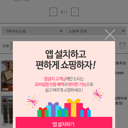
1
/
1
정렬
미니망디앙_바크
미니머쉬멜로우꼬
초콜릿 만들기세트
치세트
소비자가 : 24,800
소비자가 : 7,500
원
원
22,250원
6,750원
220원 적립
60원 적립
무화과의리초콜릿
밀어먹는 컵케익세
만들기세트
트 11개분(초코)
소비자가 : 11,000
22,400원
원
220원 적립
9,900원
90원 적립