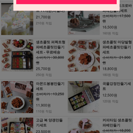
밀어먹는 컵케익세
행운의 하트크로바
트 11개분(바닐라)
파베만들기세트
소비자가 : 17,500
21,700원
원
210원 적립
16,500원
160원 적립
생초콜릿 퍼펙트형
생초콜릿 마당발형
파베초콜릿만들기
파베초콜릿만들기
세트 - 무료배송
세트
소비자가 : 30,800
소비자가 : 21,900
원
원
25,700원
18,800원
250원 적립
180원 적립
아몬드봉봉만들기
곡물강정만들기세
세트
트
소비자가 : 13,250
12,500원
원
120원 적립
11,900원
110원 적립
고급 복 양갱만들
커피타임 생초콜릿
기세트
파베만들기
소비자가 : 18,200
23,500원