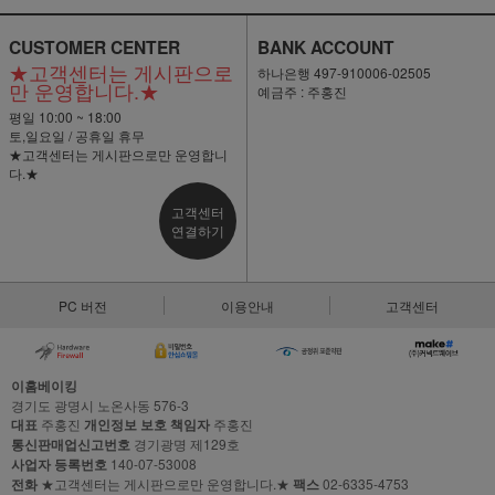
CUSTOMER CENTER
BANK ACCOUNT
★고객센터는 게시판으로
하나은행 497-910006-02505
만 운영합니다.★
예금주 : 주홍진
평일 10:00 ~ 18:00
토,일요일 / 공휴일 휴무
★고객센터는 게시판으로만 운영합니
다.★
고객센터
연결하기
PC 버전
이용안내
고객센터
이홈베이킹
경기도 광명시 노온사동 576-3
대표
주홍진
개인정보 보호 책임자
주홍진
통신판매업신고번호
경기광명 제129호
사업자 등록번호
140-07-53008
전화
★고객센터는 게시판으로만 운영합니다.★
팩스
02-6335-4753