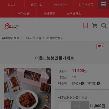
로그인
회원가입
마이페이지
최근본상품
특가상품
신상할인
선착순세일
홈베이킹 재료
DIY세트모음
초콜릿만들기
6
아몬드봉봉만들기세트
11,900
상품가
원
적립금
1%
배송비
(조건)
지역별
아몬드봉봉만들기세트
11,900
원
+1
-1