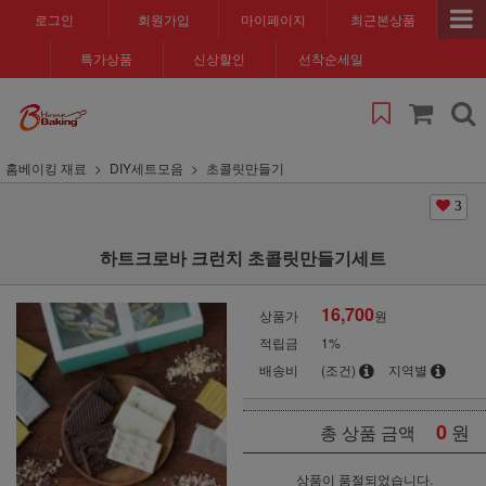
로그인
회원가입
마이페이지
최근본상품
특가상품
신상할인
선착순세일
홈베이킹 재료
DIY세트모음
초콜릿만들기
3
하트크로바 크런치 초콜릿만들기세트
16,700
상품가
원
적립금
1%
배송비
(조건)
지역별
0
원
총 상품 금액
상품이 품절되었습니다.