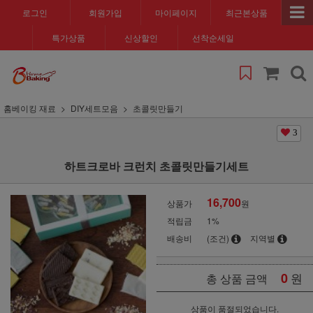
로그인
회원가입
마이페이지
최근본상품
특가상품
신상할인
선착순세일
홈베이킹 재료
DIY세트모음
초콜릿만들기
3
하트크로바 크런치 초콜릿만들기세트
16,700
상품가
원
적립금
1%
배송비
(조건)
지역별
0
원
총 상품 금액
상품이 품절되었습니다.