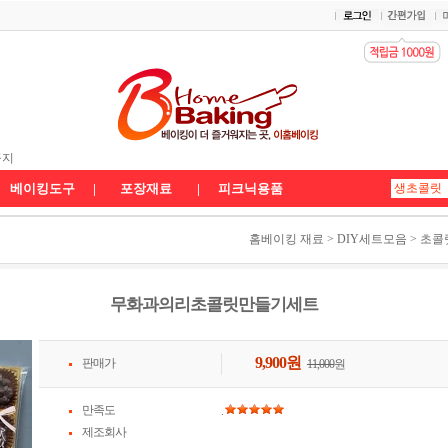
 배송공지
공지
송공지★
베이킹도구
|
포장재료
|
피크닉용품
홈베이킹 재료
>
DIY세트모음
>
초콜
무화과의리초콜릿만들기세트
9,900
원
판매가
11,000
원
만족도
.
제조회사