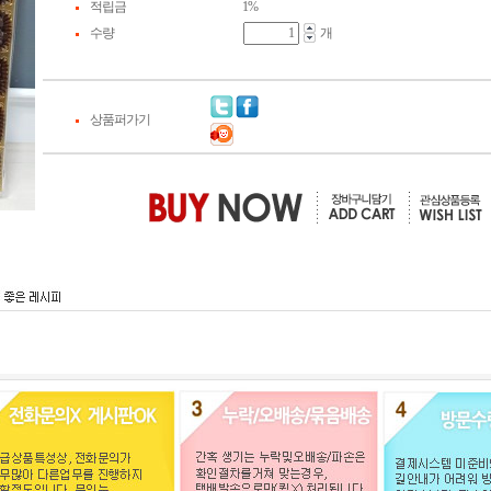
적립금
1%
수량
개
상품퍼가기