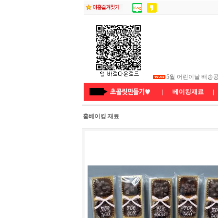
5월 부처님 오신 날
5월 어린이날 배송
★26년8월연휴 배
|
베이킹재료
|
홈베이킹 재료