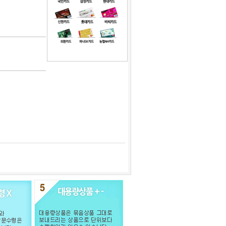
1
자연분해 생분해 PE비닐봉투 - 중 100장
2
버터랜드 4.5kg