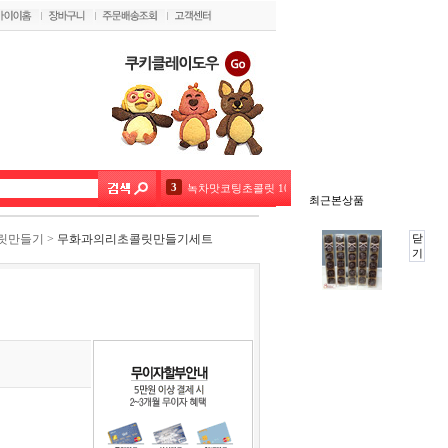
3
녹차맛코팅초콜릿 100g 1kg 택1
최근본상품
4
우리밀#5%우리쌀 쿠키클레이도우
릿만들기
>
무화과의리초콜릿만들기세트
닫
기
5
[대용량] 식빵봉투 영문 38cm 200장
6
벨코라도 다크(론도5kg) 대용량
7
코코아함량높은컴파운드초콜릿 1kg(20%)
8
초코펜(데코펜) 화이트 20g
9
미니붕어빵9구 실리콘몰드 핑크 블루 색상랜덤1개
10
[대용량] 네덜란드 코코아파우더1kg