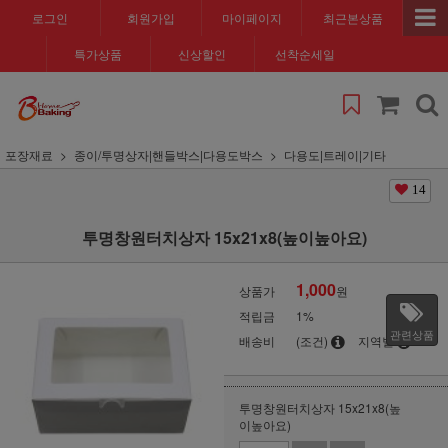
로그인
회원가입
마이페이지
최근본상품
특가상품
신상할인
선착순세일
포장재료
종이/투명상자|핸들박스|다용도박스
다용도|트레이|기타
14
투명창원터치상자 15x21x8(높이높아요)
1,000
상품가
원
적립금
1%
관련상품
배송비
(조건)
지역별
투명창원터치상자 15x21x8(높
이높아요)