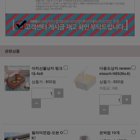
관련상품
아치선물상자 핑크
다용도상자 newon
대-4x6
etouch H85(No.6)
상품가 : 800원
상품가 : 650원
적립금 : 6원
컬러머핀컵-오븐 O
은박컵 10개
K!