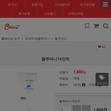
로그인
회원가입
마이페이지
최근본상품
특가상품
신상할인
선착순세일
홈베이킹 도구
모양깍지|짤주머니
짤주머니
81
짤주머니14인치
1,800
상품가
원
적립금
18원
관련상품
배송비
(조건)
지역별
짤주머니14인치
1,800
원
+1
-1