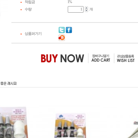
적립금
1%
수량
개
상품퍼가기