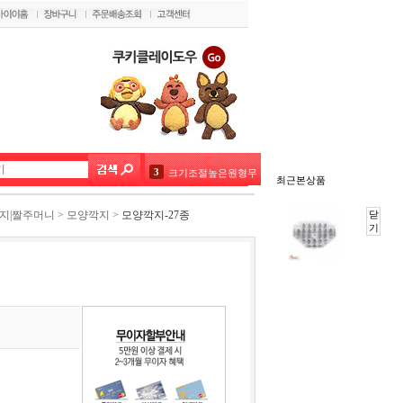
3
크기조절높은원형무스링16~30cm 높이8.5
최근본상품
4
크기조절사각무스링 15~28cm 높이5
지|짤주머니
>
모양깍지
>
모양깍지-27종
닫
기
5
-
6
-
7
-
8
-
9
-
10
-