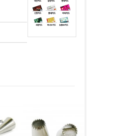
1
미니붕어빵9구 실리콘몰드 핑크 블루 색상랜덤1개
2
크기조절사각무스링 9~15cm 높이5