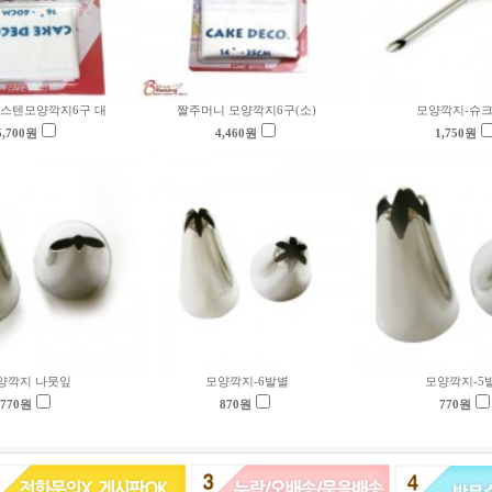
 스텐모양깍지6구 대
짤주머니 모양깍지6구(소)
모양깍지-슈
5,700
원
4,460
원
1,750
원
양깍지 나뭇잎
모양깍지-6발별
모양깍지-5
770
원
870
원
770
원