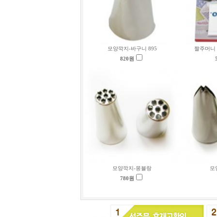
모양깍지-바구니 895
짤주머니
820
원
모양깍지-몽블랑
모
780
원