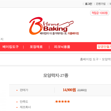
 배송공지
공지
송공지★
베이킹도구
|
포장재료
|
피크닉용품
홈베이킹 도구
>
모양깍
모양깍지-27종
14,900
원
판매가
22,000
원
만족도
.
제조회사