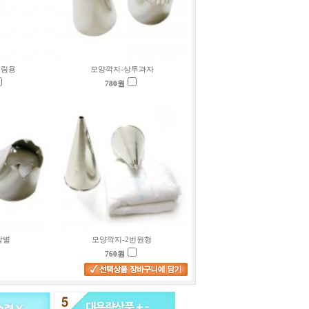
크림용
모양깍지-상투과자
780
원
발별
모양깍지-2번원형
760
원