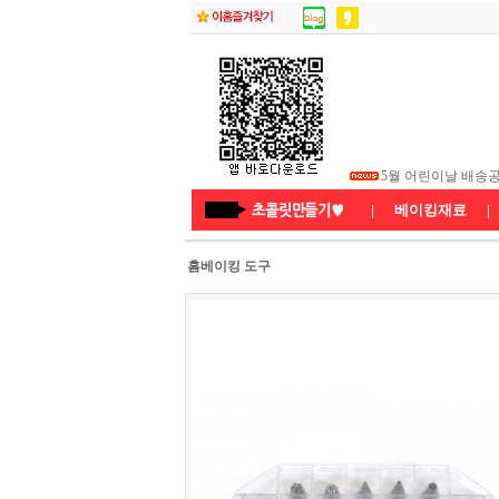
5월 부처님 오신 날
5월 어린이날 배송
★26년8월연휴 배
|
베이킹재료
|
홈베이킹 도구