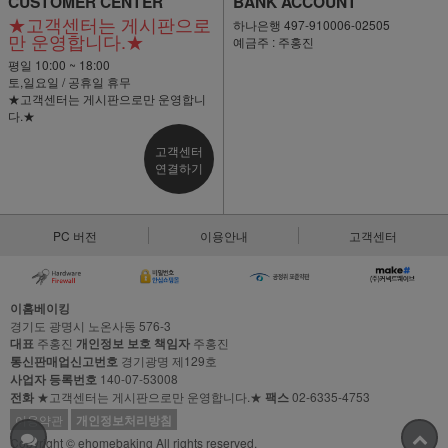
CUSTOMER CENTER
BANK ACCOUNT
★고객센터는 게시판으로
하나은행 497-910006-02505
만 운영합니다.★
예금주 : 주홍진
평일 10:00 ~ 18:00
토,일요일 / 공휴일 휴무
★고객센터는 게시판으로만 운영합니
다.★
고객센터
연결하기
PC 버전
이용안내
고객센터
이홈베이킹
경기도 광명시 노온사동 576-3
대표
주홍진
개인정보 보호 책임자
주홍진
통신판매업신고번호
경기광명 제129호
사업자 등록번호
140-07-53008
전화
★고객센터는 게시판으로만 운영합니다.★
팩스
02-6335-4753
이용약관
개인정보처리방침
Copyright © ehomebaking All rights reserved.