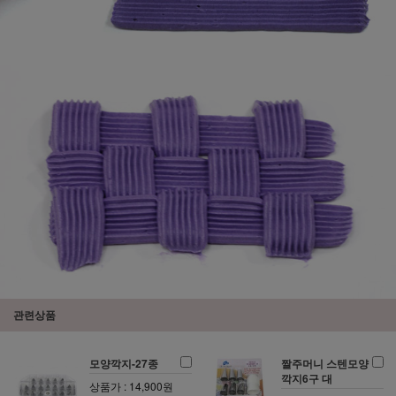
관련상품
모양깍지-27종
짤주머니 스텐모양
깍지6구 대
상품가 : 14,900원