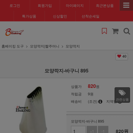
로그인
회원가입
마이페이지
최근본상품
특가상품
신상할인
선착순세일
홈베이킹 도구
모양깍지|짤주머니
모양깍지
40
모양깍지-바구니 895
820
상품가
원
적립금
9원
관련상품
배송비
(조건)
지역별
모양깍지-바구니 895
820
원
+1
-1