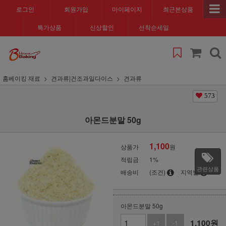
로그인
회원가입
마이페이지
최근본상품
특가상품
신상할인
선착순세일
홈베이킹 재료
견과류|건조과일다이스
견과류
573
아몬드분말 50g
1,100
상품가
원
적립금
1%
관련상품
배송비
(조건)
지역별
아몬드분말 50g
1,100
원
+1
-1