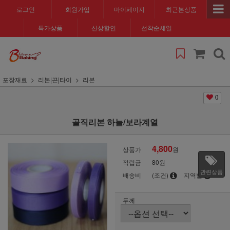
로그인
회원가입
마이페이지
최근본상품
특가상품
신상할인
선착순세일
포장재료
리본|끈|타이
리본
0
골직리본 하늘/보라계열
4,800
상품가
원
적립금
80원
관련상품
배송비
(조건)
지역별
두께