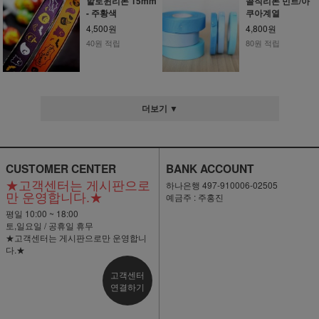
할로윈리본 15mm
골직리본 민트/아
- 주황색
쿠아계열
4,500원
4,800원
40원 적립
80원 적립
더보기 ▼
CUSTOMER CENTER
BANK ACCOUNT
★고객센터는 게시판으로
하나은행 497-910006-02505
만 운영합니다.★
예금주 : 주홍진
평일 10:00 ~ 18:00
토,일요일 / 공휴일 휴무
★고객센터는 게시판으로만 운영합니
다.★
고객센터
연결하기