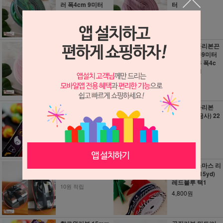
러 폭4cm 9미터
터
3,000원
3,000원
30원 적립
30원 적립
웨이브쉬폰리본끈
웨이브쉬폰리본끈
연핑크 폭4cm 9미
오로라리본9미터
터
컬러풀블루 폭4c
m 6cm 택1
3,000원
3,300원
30원 적립
30원 적립
할로윈리본 15mm
스카이주자리본
- 보라색
(양쪽겉면금사) 22
mm
4,500원
6,500원
40원 적립
60원 적립
리본-챠콜 1.1m
골직크리스마스 리
본 15mm(15yd)
1,000원
레드블루 택1
10원 적립
4,800원