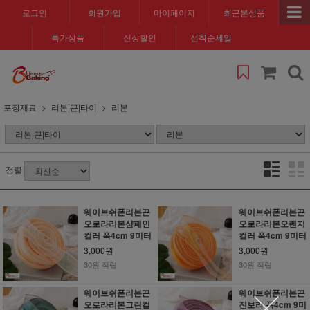
로그인
회원가입
마이페이지
최근본상품
특가상품
신상할인
선착순세일
포장재료
리본|끈|타이
리본
정렬
웨이브쉬폰리본끈
웨이브쉬폰리본끈
오로라리본샴페인
오로라리본오렌지
컬러 폭4cm 9미터
컬러 폭4cm 9미터
3,000원
3,000원
30원 적립
30원 적립
웨이브쉬폰리본끈
웨이브쉬폰리본끈
오로라리본그린컬
진보라 폭4cm 9미