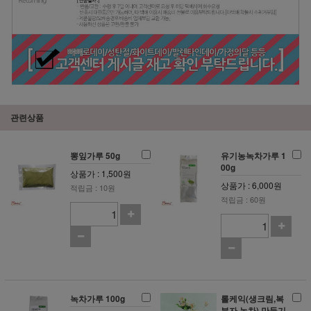
관련상품
뽕잎가루 50g
유기농녹차가루 1
00g
상품가 : 1,500원
상품가 : 6,000원
적립금 : 10원
적립금 : 60원
녹차가루 100g
롤케익(생크림,복
분자,녹차) 만들기