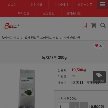
로그인
회원가입
마이페이지
최근본상품
특가상품
신상할인
선착순세일
홈베이킹 재료
밀가루|잡곡|프리믹스|분말
기타분말가루
27
녹차가루 200g
10,500
상품가
원
적립금
1%
관련상품
배송비
(조건)
지역별
녹차가루 200g
10,500
원
+1
-1