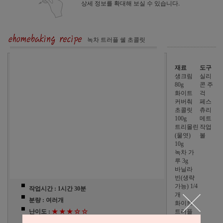
상세 정보를 확대해 보실 수 있습니다.
녹차 트러플 쉘 초콜릿
재료
도구
생크림
실리
80g
콘 주
화이트
걱
커버춰
페스
초콜릿
츄리
100g
메트
트리몰린
작업
(물엿)
볼
10g
녹차 가
루 3g
바닐라
빈(생략
가능) 1/4
작업시간 : 1시간 30분
개
분량 : 여러개
화이트
난이도 :
★ ★ ★ ☆ ☆
트러플
쉘 24개