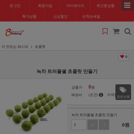
로그인
회원가입
마이페이지
최근본상품
특가상품
신상할인
선착순세일
더 맛있는 레시피
초콜렛
0
녹차 트러플쉘 초콜릿 만들기
0
상품가
원
배송비
(조건)
지역별
관련상품
녹차 트러플쉘 초콜릿 만들기
0
원
+1
-1