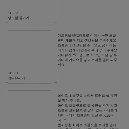
STEP 2
생크림 끓이기
생크림을 60℃정도로 식혀서 녹인 초콜
릿에 체를 받치고 생크림을 부워주세요.
초콜릿과 생크림을 주걱으로 공기가 들
어가지 않게 가운데서 부터 섞어 주세요.
가나슈가 25℃정도로 식으면 비닐 짤 주
머니에 가나슈를 넣고 트러플 쉘에 짜주
세요.
STEP 3
가나슈짜기
화이트 초콜릿을 녹여서 트러플 쉘 윗면
을 막아 주세요.
화이트 초콜릿으로 쉘 윗면을 막지 않고
초콜릿 코팅을 하면 굳지 않은 가나슈가
세어 나와서 초콜릿에 번질 수 있습니
다.~!!
템퍼링한 화이트 초콜릿을 트러플 쉘에