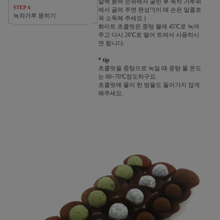
살짝 묻혀 손위에서 굴린 후 녹차 가루위
STEP 4
에서 굴려 주면 완성!!(이 때 손은 알콜로
녹차가루 묻히기
꼭 소독해 주세요.)
화이트 초콜릿은 중탕 물에 45℃로 녹여
주고 다시 28℃로 떨어 트려서 사용하시
면 됩니다.
* tip
초콜릿을 중탕으로 녹일 때 중탕 물 온도
는 60~70℃정도하구요.
초콜릿에 물이 한 방울도 들어가지 않게
해주세요.