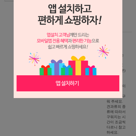
코팅할
화이트
커버춰
초콜릿
100g
준비
1.견과류는
오븐(약
150~160℃
에 10~12분)
구워 주세
요.
또는 후라이
팬에 노릇
노릇하게 구
워 주세요.
견과류의 종
류에 따라서
구워지는 시
간이 조금씩
다르니 참고
하세요.